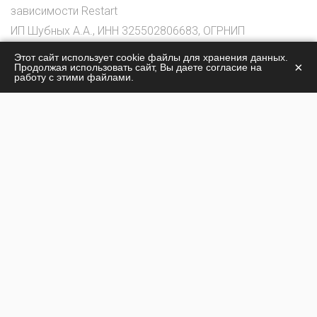
зависимости Restart
ИП Шубных А.А., ИНН 325502806683, ОГРНИП
316325600085756
Этот сайт использует cookie файлы для хранения данных.
×
Продолжая использовать сайт, Вы даете согласие на
© 2026
работу с этими файлами.
О центре
Лечение наркомании
Жизнь центра
Лечение алкоголизма
Стоимость лечения
Наши специалисты
Контакты
Политика конфиденциальности
г. Балашиха: