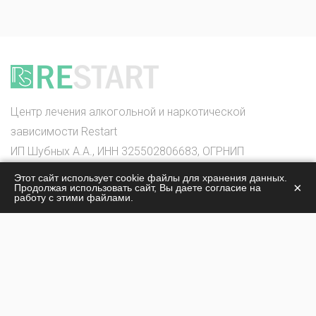
Центр лечения алкогольной и наркотической
зависимости Restart
ИП Шубных А.А., ИНН 325502806683, ОГРНИП
316325600085756
Этот сайт использует cookie файлы для хранения данных.
×
Продолжая использовать сайт, Вы даете согласие на
© 2026
работу с этими файлами.
О центре
Лечение наркомании
Жизнь центра
Лечение алкоголизма