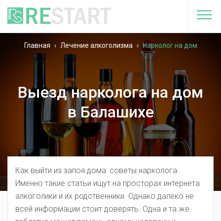
Главная
›
Лечение алкоголизма
›
Нарколог на дом
Выезд нарколога на дом
в Балашихе
Как выйти из запоя дома: советы нарколога.
Именно такие статьи ищут на просторах интернета
алкоголики и их родственники. Однако далеко не
всей информации стоит доверять. Одна и та же