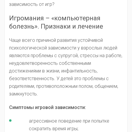
зависимость от игр?
Игромания – «компьютерная
болезнь». Признаки и лечение
Чаще всего причиной развития устойчивой
психологической зависимости у взрослых людей
являются проблемы с супругой, стрессы на работе,
неудовлетворенность собственными
достижениями в жизни, инфантильность,
безответственность. У детей это проблемы с
родителями, противоположным полом, общением,
замкнутость.
Симптомы игровой зависимости:
агрессивное поведение при попытке
сократить время игры;