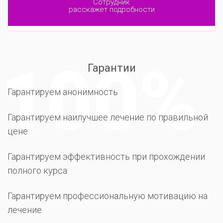
Сотрудник
расскажет подробности
Гарантии
Гарантируем анонимность
Гарантируем наилучшее лечение по правильной
цене
Гарантируем эффективность при прохождении
полного курса
Гарантируем профессиональную мотивацию на
лечение