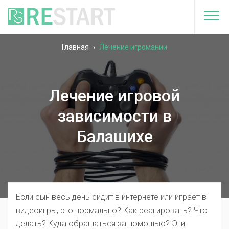
Главная
›
Лечение игромании
Лечение игровой
зависимости в
Балашихе
Если сын весь день сидит в интернете или играет в
видеоигры, это нормально? Как реагировать? Что
делать? Куда обращаться за помощью? Эти