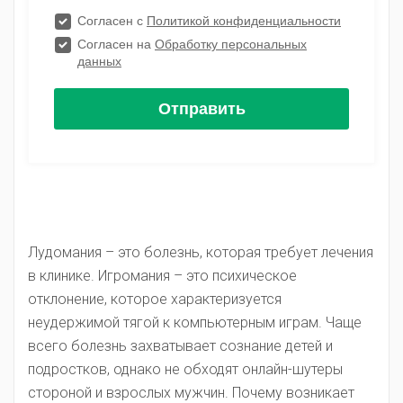
Лудомания – это болезнь, которая требует лечения
в клинике. Игромания – это психическое
отклонение, которое характеризуется
неудержимой тягой к компьютерным играм. Чаще
всего болезнь захватывает сознание детей и
подростков, однако не обходят онлайн-шутеры
стороной и взрослых мужчин. Почему возникает