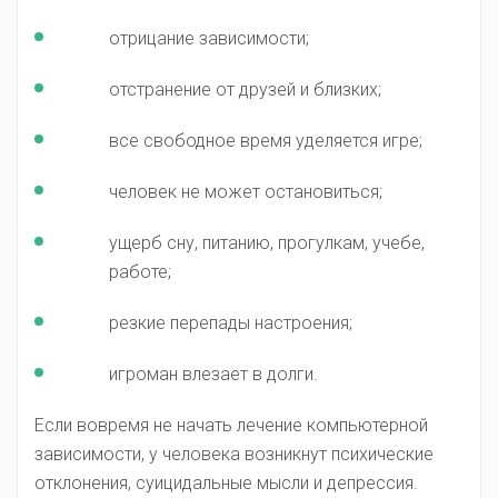
отрицание зависимости;
отстранение от друзей и близких;
все свободное время уделяется игре;
человек не может остановиться;
ущерб сну, питанию, прогулкам, учебе,
работе;
резкие перепады настроения;
игроман влезает в долги.
Если вовремя не начать лечение компьютерной
зависимости, у человека возникнут психические
отклонения, суицидальные мысли и депрессия.