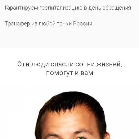
Гарантируем госпитализацию в день обращения
Трансфер из любой точки России
Эти люди спасли сотни жизней,
помогут и вам